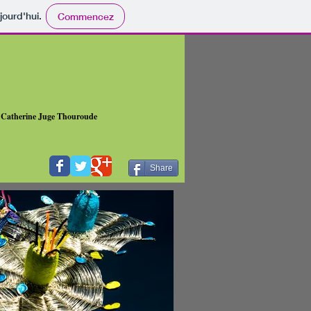
jourd'hui.
Commencez
A
Catherine Juge Thouroude
Share