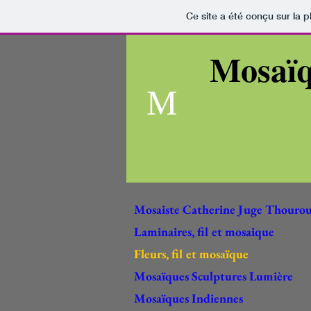
Ce site a été conçu sur la p
Mosaï
T
M
Mosaiste Catherine Juge Thouro
Laminaires, fil et mosaique
Fleurs, fil et mosaïque
Mosaïques Sculptures Lumière
Mosaïques Indiennes