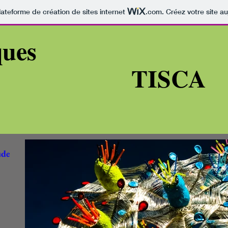
lateforme de création de sites internet
.com
. Créez votre site au
ques
ISC
ude